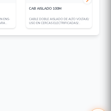
CAB AISLADO 100M
CA
ON ENS-
CABLE DOBLE AISLADO DE ALTO VOLTAJE/
CAT
PARA
USO EN CERCAS ELECTRIFICADAS/
CALIBRE 16/ A...