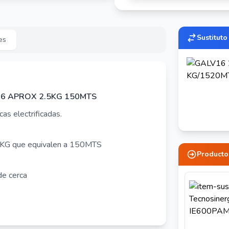
Sustituto
es
6 APROX 2.5KG 150MTS
as electrificadas.
.5KG que equivalen a 150MTS
Producto
de cerca