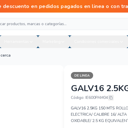
scuento en pedidos pagados en linea o con tra
Herramientas
Marketing
Condiciones comerciales
 cerca
DE LINEA
GALV16 2.5K
PAAMON GALV
Código: IE600PAM04
GALV16 2.5KG 150 MTS
ROLLO
ELECTRICA/ CALIBRE 16/ ALT
OXIDABLE/ 2.5 KG EQUIVALEN