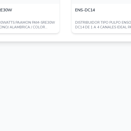
RE30W
ENS-DC14
 30WATTS PAAMON PAM-SRE30W
DISTRIBUIDOR TIPO PULPO ENS
ONO/ ALAMBRICA / COLOR
DC14 DE 1 A 4 CANALES IDEAL 
 PROTECCIO...
ALIMENTACION ...