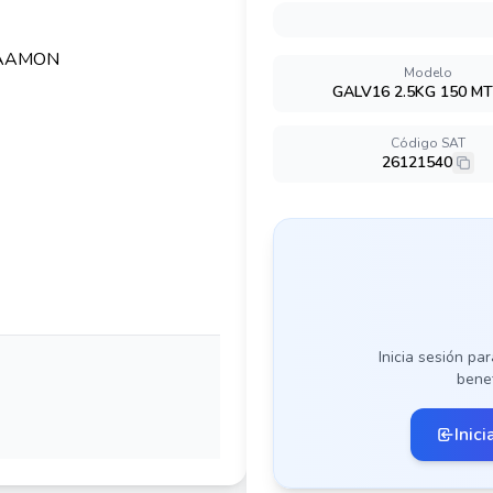
Modelo
GALV16 2.5KG 150 M
Código SAT
26121540
Inicia sesión par
benef
Inici