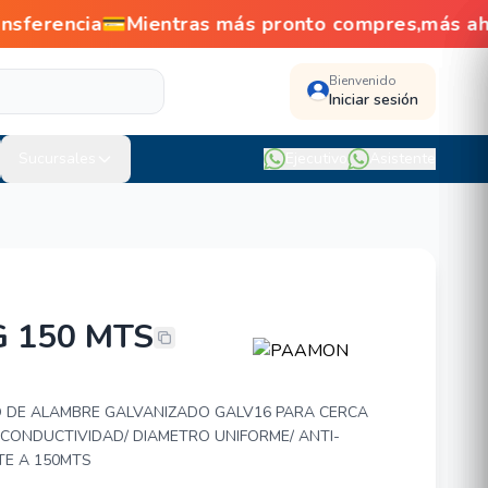
nsferencia💳Mientras más pronto compres,más a
Bienvenido
Iniciar sesión
Sucursales
Ejecutivo
Asistente
G 150 MTS
16 2.5KG 150 MTS
 DE ALAMBRE GALVANIZADO GALV16 PARA CERCA
A CONDUCTIVIDAD/ DIAMETRO UNIFORME/ ANTI-
TE A 150MTS