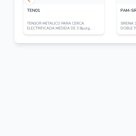
TEN01
PAM-S
TENSOR METALICO PARA CERCA
SIRENA
O
ELECTRIFICADA MEDIDA DE 3.8pulg
DOBLE T
HASTA 5.42pulg MAXIMO...
BLANCO/