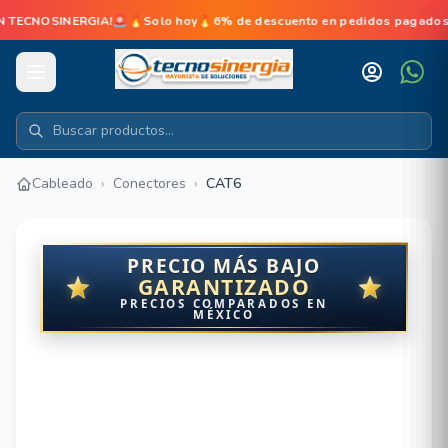
TECNOSINERGIA!🚨🔥Solo hoy🔥6% de descuento en pedidos pagados en 
Cableado
›
Conectores
›
CAT6
PRECIO MÁS BAJO
GARANTIZADO
PRECIOS COMPARADOS EN
MÉXICO