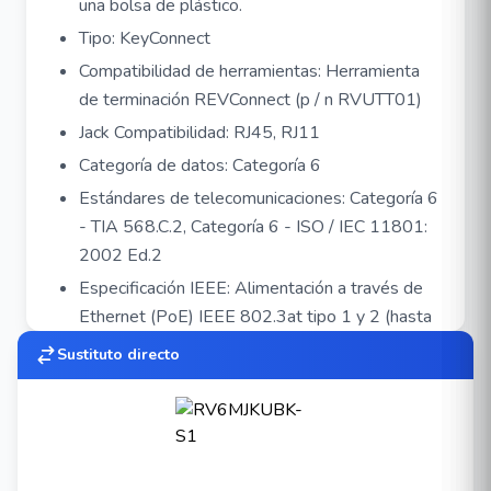
una bolsa de plástico.
Tipo: KeyConnect
Compatibilidad de herramientas: Herramienta
de terminación REVConnect (p / n RVUTT01)
Jack Compatibilidad: RJ45, RJ11
Categoría de datos: Categoría 6
Estándares de telecomunicaciones: Categoría 6
- TIA 568.C.2, Categoría 6 - ISO / IEC 11801:
2002 Ed.2
Especificación IEEE: Alimentación a través de
Ethernet (PoE) IEEE 802.3at tipo 1 y 2 (hasta
30 W), IEEE802.3bt / D1.7 tipo 3 y 4 (hasta
Sustituto directo
100 W), CISCO UPOE (hasta 60 W),
alimentación a través de HDBaseTTM (hasta
100W)
Partes relacionadas: Compatible con placas