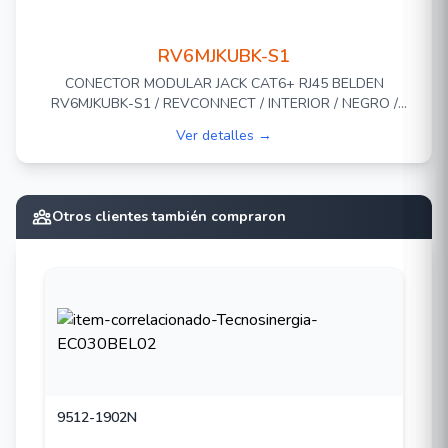
frontales, adaptadores, cajas y paneles de
conexión KeyConnect
RV6MJKUBK-S1
Color: Rojo (TIA 606)
CONECTOR MODULAR JACK CAT6+ RJ45 BELDEN
RV6MJKUBK-S1 / REVCONNECT / INTERIOR / NEGRO /
PIEZA
Ver detalles →
Otros clientes también compraron
9512-1902N