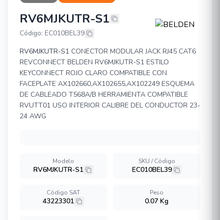
RV6MJKUTR-S1
BELDEN RV6MJKUTR-S1
Código: EC010BEL39
RV6MJKUTR-S1
CONECTOR MODULAR JACK RJ45 CAT6
REVCONNECT BELDEN RV6MJKUTR-S1 ESTILO
KEYCONNECT ROJO CLARO COMPATIBLE CON
FACEPLATE AX102660,AX102655,AX102249 ESQUEMA
DE CABLEADO T568A/B HERRAMIENTA COMPATIBLE
RVUTT01 USO INTERIOR CALIBRE DEL CONDUCTOR 23-
24 AWG
Modelo
SKU / Código
RV6MJKUTR-S1
EC010BEL39
Código SAT
Peso
43223301
0.07 Kg