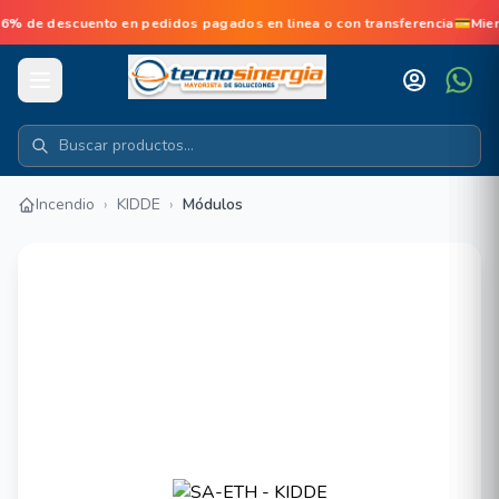
de descuento en pedidos pagados en linea o con transferencia💳Mien
Incendio
›
KIDDE
›
Módulos