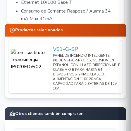
Ethernet 10/100 Base T
Consumo de Corriente Resposo / Alarma 34
mA Max 41mA
Distancia de la tarjeta al puerto de
Productos relacionados
comunicación hasta 60m con cable UTP Cat 5
Especificaciones
VS1-G-SP
PANEL DE INCENDIO INTELIGENTE
Ethernet
10/100 Base-T
KIDDE VS1-G-SP / GRIS / VERSION EN
ESPAÑOL, CON 1 LAZO DIRECCIONABLE
CLASE A O B PARA HASTA 64
Modo de conexión
Autonegociación
DISPOSITIVOS, 2 NAC CLASE B,
ALIMENTACION 110/120 VCA,
CAPACIDAD PARA 2 BATERIAS DE 12V
Voltaje de
10AH
24 V CC
funcionamiento
Corriente modo de
34 mA
espera
Otros clientes también compraron
Corriente modo de
41 mA