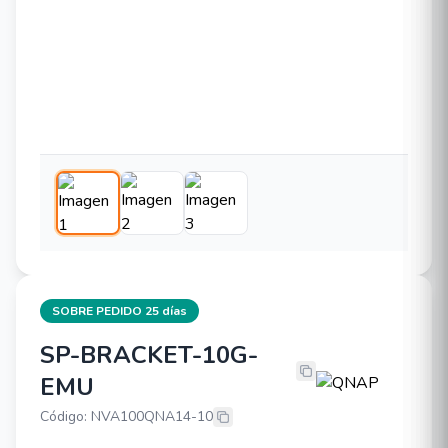
SOBRE PEDIDO 25 días
SP-BRACKET-10G-
QNAP SP-BRACKET-10G-EMU
EMU
Código: NVA100QNA14-10