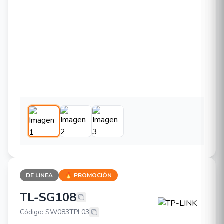
DE LINEA
🔥 PROMOCIÓN
TL-SG108
TP-LINK TL-SG108
Código: SW083TPL03