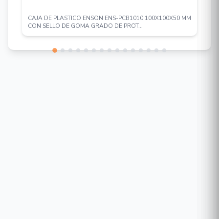
doméstico, oficina, grupo de trabajo o de
CAJA DE PLASTICO ENSON ENS-PCB1010 100X100X50 MM
producción creativa. Transfiera archivos gráficos,
CON SELLO DE GOMA GRADO DE PROT...
CGI, CAD o multimedia en un instante a través de
la red.