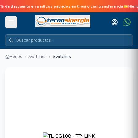
e descuento en pedidos pagados en linea o con transferencia💳Mient
Redes
›
Switches
›
Switches