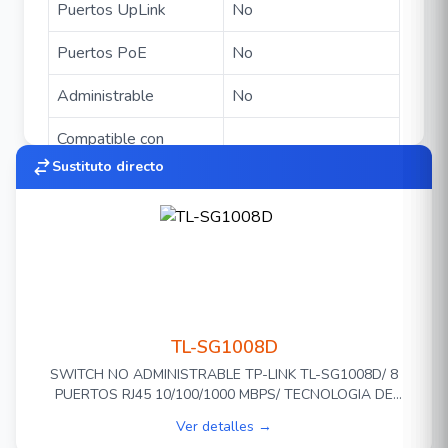
Puertos UpLink
No
Puertos PoE
No
Administrable
No
Compatible con
No
OMADA
Sustituto directo
Material
Metálico
Alimentación
5 VCD 0.6 A
TL-SG1008D
Switch para escritorio / montaje en pared con 8
puertos a 10/100/1000 Mbps:
SWITCH NO ADMINISTRABLE TP-LINK TL-SG1008D/ 8
PUERTOS RJ45 10/100/1000 MBPS/ TECNOLOGIA DE
8 puertos RJ45 10/100/1000Mbps con
AHORRO DE ENERGIA/ DISEÑADO PARA USO EN
Ver detalles →
ESCRITORIO O MONTAJE EN PARED/ PLUG AND PLAY/ NO
detección automática de velocidad, soporte