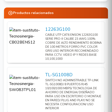
SE NECESITA CONFIGURACION/ USO INTERIOR
para MDI/MDIX automático.
El control de flujo IEEE 802.3x proporciona
Productos relacionados
una transferencia de datos fiable.
Carcasa de metal, diseñado para ser usado
12263G100
como equipo de sobremesa o montarlo en la
CABLE UTP CAT6 ENSON 12263G100
pared.
SERIE PRO-II CALIBE 23 AWG 100%
COBRE DE ALTO RENDIMIENTO BOBINA
Soporte de QoS (IEEE 802.1p).
DE 100 METROS FORRO PVC COLOR
GRIS USO INTERIOR RECOMENDADO
Plug and Play, sin ninguna configuración
PARA CCTV, VIDEO IP Y REDES BASE
10,100,1000
adicional.
Para qué sirve este producto:
TL-SG1008D
SWITCH NO ADMINISTRABLE TP-LINK
El TL-SG108 de TP-LINK es un switch de
TL-SG1008D/ 8 PUERTOS RJ45
sobremesa con 8 puertos 10/100/1000Mbps que
10/100/1000 MBPS/ TECNOLOGIA DE
AHORRO DE ENERGIA/ DISEÑADO
le permite migrar fácilmente su red a la tecnología
PARA USO EN ESCRITORIO O MONTAJE
Gigabit Ethernet. Aumente tanto la velocidad de
EN PARED/ PLUG AND PLAY/ NO SE
NECESITA CONFIGURACION/ USO
su servidor de red como la de las conexiones
INTERIOR