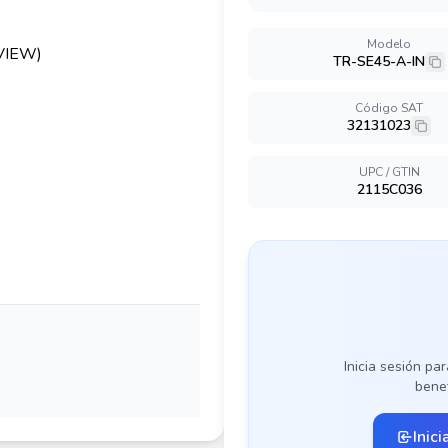
Modelo
TR-SE45-A-IN
Código SAT
32131023
UPC / GTIN
2115C036
Inicia sesión par
benef
Inici