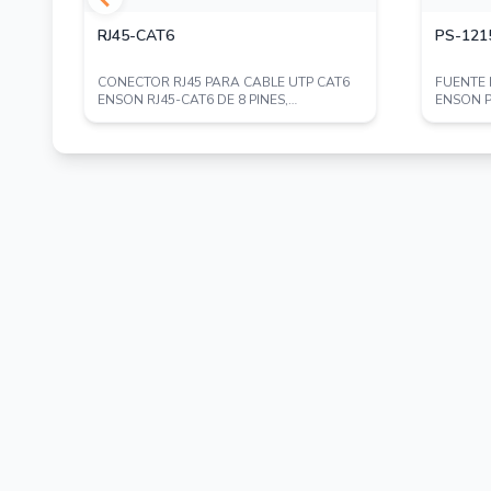
RJ45-CAT6
PS-121
CONECTOR RJ45 PARA CABLE UTP CAT6
FUENTE
ARA
ENSON RJ45-CAT6 DE 8 PINES,
ENSON P
VELOCIDAD DE HASTA...
CERTIFI