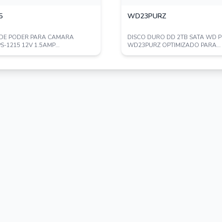
5
WD23PURZ
 DE PODER PARA CAMARA
DISCO DURO DD 2TB SATA WD 
S-1215 12V 1.5AMP
WD23PURZ OPTIMIZADO PARA
CACION UL
VIDEOVIGILANCIA COMPAT...