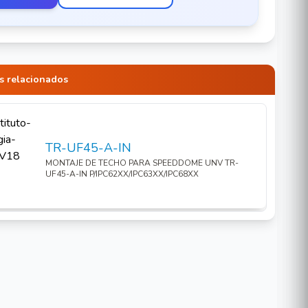
s relacionados
TR-UF45-A-IN
MONTAJE DE TECHO PARA SPEEDDOME UNV TR-
UF45-A-IN P/IPC62XX/IPC63XX/IPC68XX