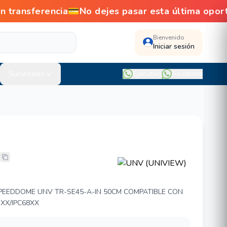
ansferencia💳No dejes pasar esta última oport
Bienvenido
Iniciar sesión
Sucursales
Ejecutivo
Asistente
W) TR-SE45-A-IN
EEDDOME UNV TR-SE45-A-IN 50CM COMPATIBLE CON
3XX/IPC68XX