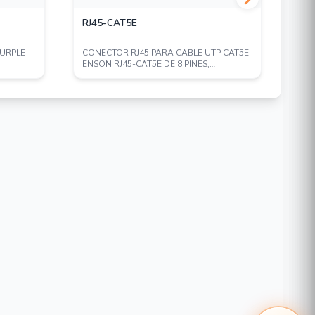
RJ45-CAT5E
TR
PURPLE
CONECTOR RJ45 PARA CABLE UTP CAT5E
BRA
ENSON RJ45-CAT5E DE 8 PINES,
PTZ
VELOCIDAD DE HAS...
EXT