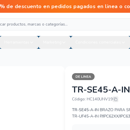
escuento en pedidos pagados en linea o con tr
Herramientas
Marketing
Condiciones comerciales
DE LINEA
TR-SE45-A-IN
UNV (UNIVIE
Código: HC140UNV19
TR-SE45-A-IN
BRAZO PARA SP
TR-UF45-A-IN P/IPC62XX/IPC6