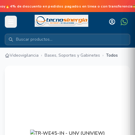
 de descuento en pedidos pagados en linea o con transferencia💳No 
Videovigilancia
›
Bases, Soportes y Gabinetes
›
Todos