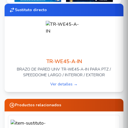
** POR POLÍTICA DE UNIVIEW LA VENTA O
Sustituto directo
PUBLICACIÓN DE PRECIOS EN SITIOS WEB Y
DE COMERCIO ELECTRÓNICO SE ENCUENTRA
PROHIBIDA ** UNIVIEW MEXICO / CAMARAS
UNIVIEW / UNV / UNICORN / EZVIEW /
ULTRA265
TR-WE45-A-IN
BRAZO DE PARED UNV TR-WE45-A-IN PARA PTZ /
SPEEDDOME LARGO / INTERIOR / EXTERIOR
Ver detalles →
Productos relacionados