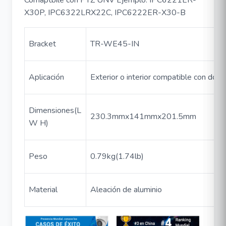
X30P, IPC6322LRX22C, IPC6222ER-X30-B
Bracket
TR-WE45-IN
Aplicación
Exterior o interior compatible con d
Dimensiones(L
230.3mmx141mmx201.5mm
W H)
Peso
0.79kg(1.74lb)
Material
Aleación de aluminio