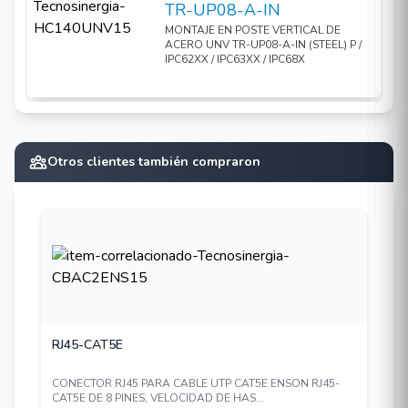
TR-UP08-A-IN
MONTAJE EN POSTE VERTICAL DE
ACERO UNV TR-UP08-A-IN (STEEL) P /
IPC62XX / IPC63XX / IPC68X
Otros clientes también compraron
RJ45-CAT5E
CONECTOR RJ45 PARA CABLE UTP CAT5E ENSON RJ45-
CAT5E DE 8 PINES, VELOCIDAD DE HAS...