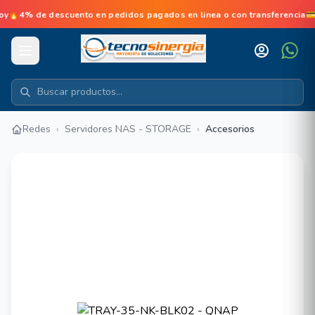
 de descuento en pedidos pagados en linea o con transferencia💳No 
Redes
›
Servidores NAS - STORAGE
›
Accesorios