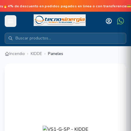
de descuento en pedidos pagados en linea o con transferencia💳No d
Incendio
›
KIDDE
›
Paneles