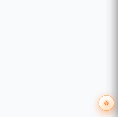
Resistencia máxima entre
aisladores: Limitado sólo por
longitudes de cable
generales
64 aisladores máximo por
bucle (total tanto bases de
aisladores como módulos)
Tipo: Ácido de plomo sellado
Voltaje: 24 VCC
Corriente de carga: 2,47 A
máx. Capacidad de la hora
del amplificador:
funcionamiento en espera de
26 Ah: 24 horas o 60 horas
Baterías
Colocación: Hasta dos