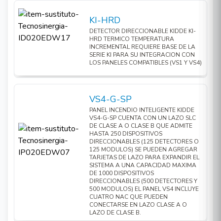
1 Lazo Clase B o Clase A
KI-HRD
(Estilos 4, 6, 7) compatible
DETECTOR DIRECCIONABLE KIDDE KI-
Bucles de
con hasta 64 direcciones de
HRD TERMICO TEMPERATURA
INCREMENTAL REQUIERE BASE DE LA
dispositivos
dispositivo (cualquier
SERIE KI PARA SU INTEGRACION CON
combinación de detectores y
LOS PANELES COMPATIBLES (VS1 Y VS4)
módulos)
2 Clase B (Estilo Y), Clase A
VS4-G-SP
(Estilo Z) opcional
PANEL INCENDIO INTELIGENTE KIDDE
VS4-G-SP CUENTA CON UN LAZO SLC
DE CLASE A O CLASE B QUE ADMITE
3.75 Un total de FWR a
HASTA 250 DISPOSITIVOS
Circuitos de
DIRECCIONABLES (125 DETECTORES O
120/230 VCA 60 Hz
125 MODULOS) SE PUEDEN AGREGAR
dispositivos de
TARJETAS DE LAZO PARA EXPANDIR EL
3.0 Un total de FWR a 230
notificación
SISTEMA A UNA CAPACIDAD MAXIMA
DE 1000 DISPOSITIVOS
VCA 50 Hz
DIRECCIONABLES (500 DETECTORES Y
500 MODULOS) EL PANEL VS4 INCLUYE
CUATRO NAC QUE PUEDEN
2.5 Un FWR cada uno máx.
CONECTARSE EN LAZO CLASE A O
por circuito
LAZO DE CLASE B.