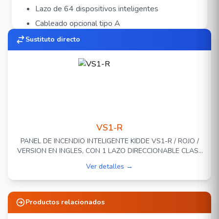
Lazo de 64 dispositivos inteligentes
Cableado opcional tipo A
Dos Lazos clase B para NACs
Sustituto directo
Direccionamiento electrónico y mapeo
automático
Teclas Programables
Sensibilidad del equipo ajustable
Soporta hasta 8 anunciadores
Compatible con la serie de detectores KI
VS1-R
Pantalla retroiluminada de 4 x 20 carácteres.
PANEL DE INCENDIO INTELIGENTE KIDDE VS1-R / ROJO /
VERSION EN INGLES, CON 1 LAZO DIRECCIONABLE CLASE
Consumo de corriente de panel reposo 155
A O B PARA HASTA 64 DISPOSITIVOS, 2 NAC CLASE B,
mA - Alarma 204 mA
Ver detalles →
ALIMENTACION 110/120 VCA, CAPACIDAD PARA 2
BATERIAS DE 12V 10AH
Especificaciones
Productos relacionados
VS1