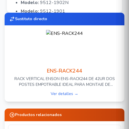
Modelo:
9512-1902N
Modelo:
9512-1901
Sustituto directo
Modelo:
9512-1902-FR
Organizador Vertical
Modelo:
VCMFDR4X4
PDU
Modelo:
9BF1-061002
ENS-RACK244
RACK VERTICAL ENSON ENS-RACK244 DE 42UR DOS
POSTES EMPOTRABLE IDEAL PARA MONTAJE DE
EQUIPOSD E RED Y CABLEADO ESTRUCTURADO,
Ver detalles →
COMPATIBLE CON TODOS LOS ACCESORIOS DE RACKS Y
GABINETES ENSON
Productos relacionados