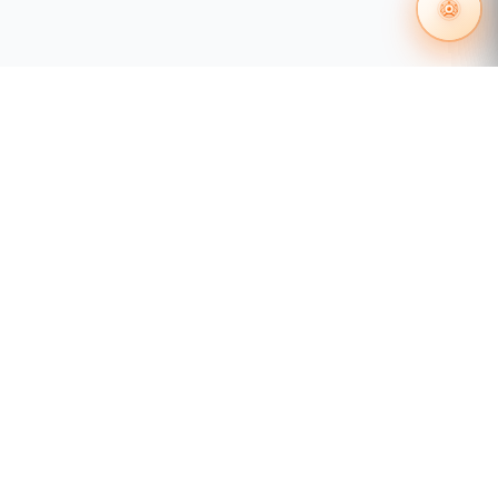
otros.
Capacidad de
300 dispositivos en un servidor
Dispositivos
/ Ilimitado en multi-servidor.
PostgreSQL (Default), MS
SQL Server
Base de
2005/2008/2012/2014/2016
Datos
(Recomendado), MySQL5.0.54,
Oracle10g/11g/12c
Windows 64-bit (Windows
Sistema
7/8/8.1/10 / Windows Server
Operativo
2008/2008 R2/2012/2012
Compatible
55 1204 8000
R2/2014/2016)
distribuidores@tecnosinergia.com
Navegadores
Chrome, Firefox 27, IE
Sugeridos
Acerca de Tecnosinergia