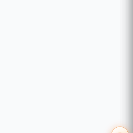
***Requiere Licencia para recibir mensajes
Especificaciones de Software
Arquitectura
Servidor / Web (Nube Privada)
del Sistema
Dispositivos ZKTeco con
función ADMS: Serie Green
Label G, Serie UA, Serie MB,
Serie iClock, Serie SilkBio, Serie
MultiBio, Serie F, Serie UFace,
Dispositivos
Serie SF, IN05, SFace900,
Compatibles
S922, X-629, Serie Horus,
Serie SpeedFace, Serie
FaceDepot, Serie FaceKiosk,
ProFaceX, ElitePass, entre