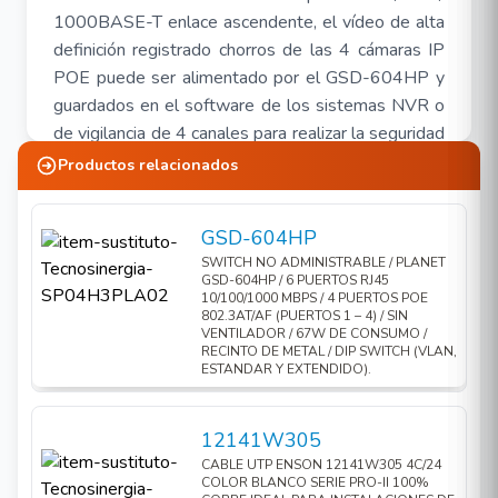
1000BASE-T enlace ascendente, el vídeo de alta
definición registrado chorros de las 4 cámaras IP
POE puede ser alimentado por el GSD-604HP y
guardados en el software de los sistemas NVR o
de vigilancia de 4 canales para realizar la seguridad
global de seguimiento y gestionar el sistema de
Productos relacionados
vigilancia en la LAN o el sitio remoto a través de
Internet.
GSD-604HP
Modos de operación estándar, VLAN y
SWITCH NO ADMINISTRABLE / PLANET
GSD-604HP / 6 PUERTOS RJ45
extendido
10/100/1000 MBPS / 4 PUERTOS POE
802.3AT/AF (PUERTOS 1 – 4) / SIN
El GSD-604HP proporciona
estándar
,
VLAN
y
VENTILADOR / 67W DE CONSUMO /
Extend
modos de operación. El GSD-604HP
RECINTO DE METAL / DIP SWITCH (VLAN,
ESTANDAR Y EXTENDIDO).
funciona como un conmutador PoE IEEE 802.3at /
af normal en el modo de funcionamiento estándar.
12141W305
El
modo de operación VLAN
presenta la función
CABLE UTP ENSON 12141W305 4C/24
VLAN basada en puerto que puede ayudar a evitar
COLOR BLANCO SERIE PRO-II 100%