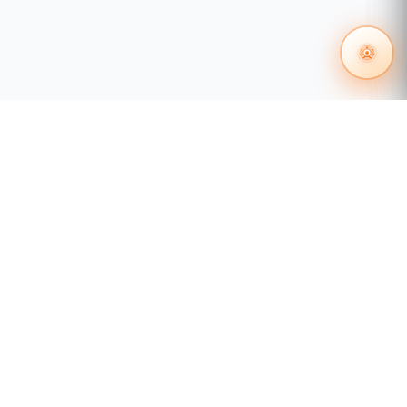
Capacidad
Switching
1.2
[Gbps]
Especificaciones de hardware:
6 Puertos RJ45 MDI / MDIX automáticos
10/100/1000 Mbps.
4 Puertos con función de inyector PoE
802.3at/af (puertos 1 a 4).
DIP Switch modos: VLAN, Estándar y
extendido.
Sin ventilador.
55 1204 8000
Requerimientos de energía: 54V CC, 1,3A.
distribuidores@tecnosinergia.com
Consumo de energía: Máx. 66,69 vatios, 227,5
Acerca de Tecnosinergia
BTU.