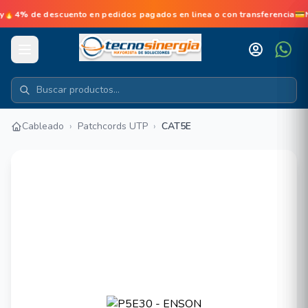
e descuento en pedidos pagados en linea o con transferencia💳No d
Cableado
›
Patchcords UTP
›
CAT5E