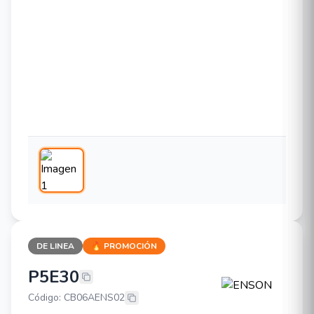
DE LINEA
🔥 PROMOCIÓN
P5E30
ENSON P5E30
Código: CB06AENS02