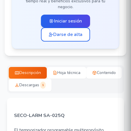
tiempo real y beneficios exclusivos para tu
negocio.
Iniciar sesión
Darse de alta
Descripción
Hoja técnica
Contenido
Descargas
1
SECO-LARM SA-025Q
El temporizador programable multipropósito