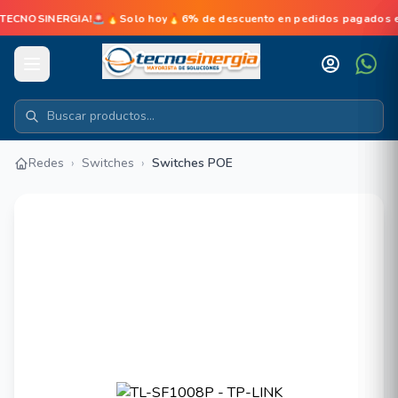
ECNOSINERGIA!🚨🔥Solo hoy🔥6% de descuento en pedidos pagados en l
Redes
›
Switches
›
Switches POE