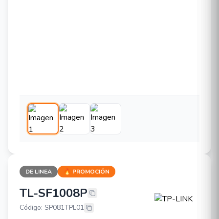
DE LINEA
🔥 PROMOCIÓN
TL-SF1008P
TP-LINK TL-SF1008P
Código: SP081TPL01