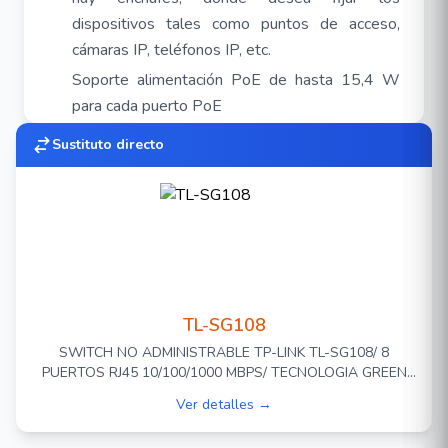
dispositivos tales como puntos de acceso,
cámaras IP, teléfonos IP, etc.
Soporte alimentación PoE de hasta 15,4 W
para cada puerto PoE
Soporta alimentación PoE de hasta 57 W para
Sustituto directo
todos los puertos PoE.
Soporta dispositivos compatibles con el
estándar PoE IEEE 802.3af.
Soporta control de flujo IEEE 802.3x en modo
Full Duplex y Back-Pressure en modo Half
Duplex.
TL-SG108
El TL-SF1008P dispone de una tabla de
SWITCH NO ADMINISTRABLE TP-LINK TL-SG108/ 8
direcciones MAC de 2 K y soporta aprendizaje
PUERTOS RJ45 10/100/1000 MBPS/ TECNOLOGIA GREEN
y caducidad automáticas de direcciones MAC
ETHERNET AHORRA CONSUMO DE ENERGIA/ CARCASA
Ver detalles →
(Auto-Learning y Auto-aging).
DE ACERO/ USO ESCRITORIO O MONTAJE EN PARED/
PLUG AND PLAY/ NO SE NECESITA CONFIGURACION/ USO
Incluye indicadores led para monitorizar la